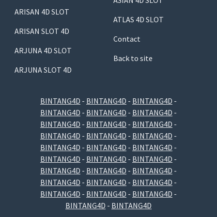
ASIAN 4D SLOT
ARISAN 4D SLOT
ATLAS 4D SLOT
ARISAN SLOT 4D
Contact
ARJUNA 4D SLOT
Back to site
ARJUNA SLOT 4D
BINTANG4D
-
BINTANG4D
-
BINTANG4D
-
BINTANG4D
-
BINTANG4D
-
BINTANG4D
-
BINTANG4D
-
BINTANG4D
-
BINTANG4D
-
BINTANG4D
-
BINTANG4D
-
BINTANG4D
-
BINTANG4D
-
BINTANG4D
-
BINTANG4D
-
BINTANG4D
-
BINTANG4D
-
BINTANG4D
-
BINTANG4D
-
BINTANG4D
-
BINTANG4D
-
BINTANG4D
-
BINTANG4D
-
BINTANG4D
-
BINTANG4D
-
BINTANG4D
-
BINTANG4D
-
BINTANG4D
-
BINTANG4D