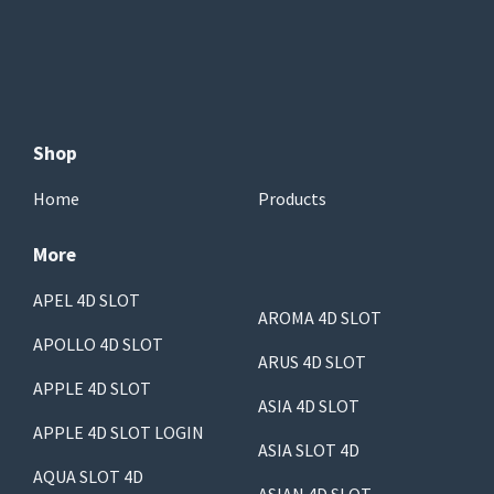
Shop
Home
Products
More
APEL 4D SLOT
AROMA 4D SLOT
APOLLO 4D SLOT
ARUS 4D SLOT
APPLE 4D SLOT
ASIA 4D SLOT
APPLE 4D SLOT LOGIN
ASIA SLOT 4D
AQUA SLOT 4D